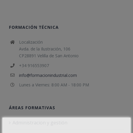
FORMACIÓN TÉCNICA
Localización
Avda. de la Ilustración, 106
CP28891 Velilla de San Antonio
+34 916553907
info@formacionindustrial.com
Lunes a Viernes: 8:00 AM - 18:00 PM
ÁREAS FORMATIVAS
Administracion y gestión