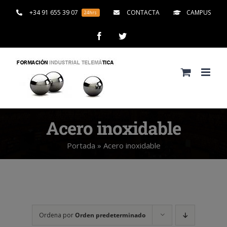
Saltar
+34 91 655 39 07
CONTACTA
CAMPUS
24hrs
al
contenido
Facebook
Twitter
Acero inoxidable
Portada
»
Acero inoxidable
Ordena por
Orden predeterminado