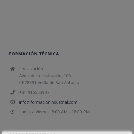
FORMACIÓN TÉCNICA
Localización
Avda. de la Ilustración, 106
CP28891 Velilla de San Antonio
+34 916553907
info@formacionindustrial.com
Lunes a Viernes: 8:00 AM - 18:00 PM