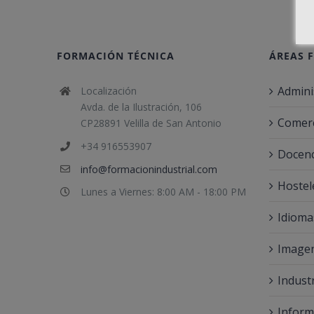
FORMACIÓN TÉCNICA
ÁREAS 
Admini
Localización
Avda. de la Ilustración, 106
Comerc
CP28891 Velilla de San Antonio
+34 916553907
Docenc
info@formacionindustrial.com
Hostel
Lunes a Viernes: 8:00 AM - 18:00 PM
Idioma
Imagen
Indust
Inform