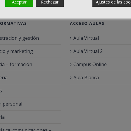
Aceptar
Rechazar
Ajustes de las coo
FORMATIVAS
ACCESO AULAS
stracion y gestión
Aula Virtual
io y marketing
Aula Virtual 2
ia – formación
Campus Online
ería
Aula Blanca
s
 personal
ria
ática, comunicaciones –