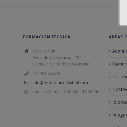
FORMACIÓN TÉCNICA
ÁREAS 
Admini
Localización
Avda. de la Ilustración, 106
Comerc
CP28891 Velilla de San Antonio
+34 916553907
Docenc
info@formacionindustrial.com
Hostel
Lunes a Viernes: 8:00 AM - 18:00 PM
Idioma
Imagen