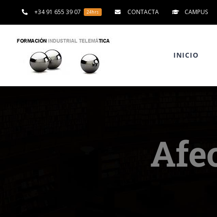
Saltar
+34 91 655 39 07
CONTACTA
CAMPUS
24hrs
al
contenido
INICIO
Afec