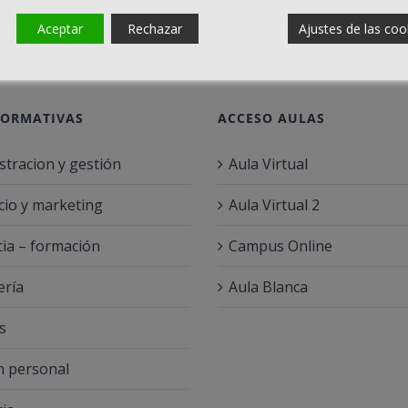
Aceptar
Rechazar
Ajustes de las coo
FORMATIVAS
ACCESO AULAS
stracion y gestión
Aula Virtual
io y marketing
Aula Virtual 2
ia – formación
Campus Online
ería
Aula Blanca
s
 personal