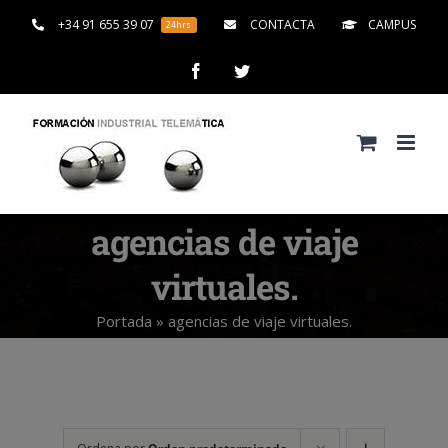
Saltar
+34 91 655 39 07
CONTACTA
CAMPUS
24hrs
al
contenido
Facebook
Twitter
agencias de viaje
virtuales.
Portada
»
agencias de viaje virtuales.