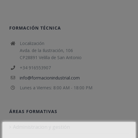
FORMACIÓN TÉCNICA
Localización
Avda. de la Ilustración, 106
CP28891 Velilla de San Antonio
+34 916553907
info@formacionindustrial.com
Lunes a Viernes: 8:00 AM - 18:00 PM
ÁREAS FORMATIVAS
Administracion y gestión