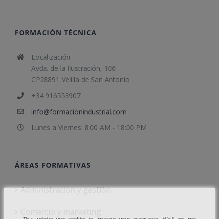
FORMACIÓN TÉCNICA
Localización
Avda. de la Ilustración, 106
CP28891 Velilla de San Antonio
+34 916553907
info@formacionindustrial.com
Lunes a Viernes: 8:00 AM - 18:00 PM
ÁREAS FORMATIVAS
Administracion y gestión
Comercio y marketing
This website uses cookies to improve your experience. We'll assume