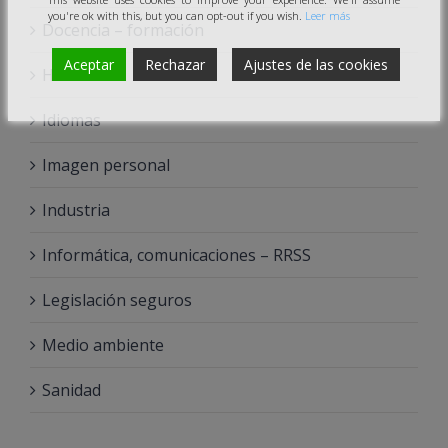
you're ok with this, but you can opt-out if you wish.
Leer más
Docencia – formación
Aceptar
Rechazar
Ajustes de las cookies
Hostelería
Idiomas
Imagen personal
Industria
Informática, comunicaciones – RRSS
Legislación seguros
Medio ambiente
Sanidad