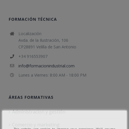
FORMACIÓN TÉCNICA
Localización
Avda. de la Ilustración, 106
CP28891 Velilla de San Antonio
+34 916553907
info@formacionindustrial.com
Lunes a Viernes: 8:00 AM - 18:00 PM
ÁREAS FORMATIVAS
Administracion y gestión
Comercio y marketing
This website uses cookies to improve your experience. We'll assume