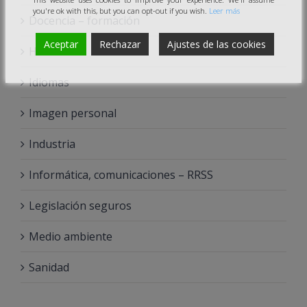
you're ok with this, but you can opt-out if you wish.
Leer más
Docencia – formación
Aceptar
Rechazar
Ajustes de las cookies
Hostelería
Idiomas
Imagen personal
Industria
Informática, comunicaciones – RRSS
Legislación seguros
Medio ambiente
Sanidad