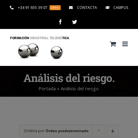
Saltar
+34 91 655 39 07
CONTACTA
CAMPUS
24hrs
al
contenido
Facebook
Twitter
Análisis del riesgo.
Portada
»
Análisis del riesgo.
Ordena por
Orden predeterminado