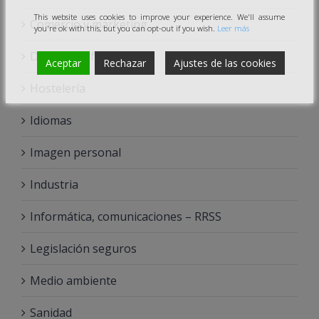
This website uses cookies to improve your experience. We'll assume
Comercio y marketing
you're ok with this, but you can opt-out if you wish.
Leer más
Docencia – formación
Aceptar
Rechazar
Ajustes de las cookies
Hostelería
Idiomas
Imagen personal
Industria
Informática, comunicaciones – RRSS
Legislación seguros
Medio ambiente
Sanidad