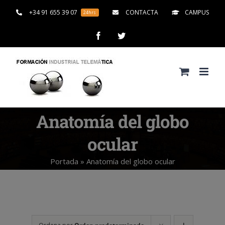
Saltar
+34 91 655 39 07
CONTACTA
CAMPUS
24hrs
al
contenido
Facebook
Twitter
Anatomía del globo
ocular
Portada
»
Anatomía del globo ocular