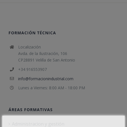
FORMACIÓN TÉCNICA
Localización
Avda. de la Ilustración, 106
CP28891 Velilla de San Antonio
+34 916553907
info@formacionindustrial.com
Lunes a Viernes: 8:00 AM - 18:00 PM
ÁREAS FORMATIVAS
Administracion y gestión