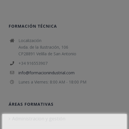
FORMACIÓN TÉCNICA
Localización
Avda. de la Ilustración, 106
CP28891 Velilla de San Antonio
+34 916553907
info@formacionindustrial.com
Lunes a Viernes: 8:00 AM - 18:00 PM
ÁREAS FORMATIVAS
Administracion y gestión