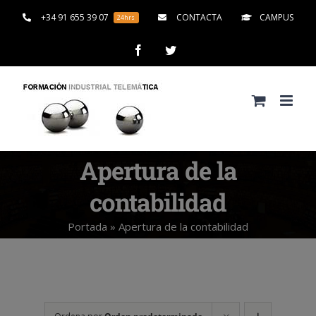
Saltar
+34 91 655 39 07
CONTACTA
CAMPUS
24hrs
al
contenido
Facebook
Twitter
Apertura de la
contabilidad
Portada
»
Apertura de la contabilidad