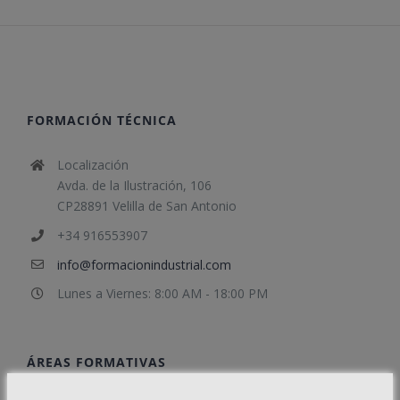
FORMACIÓN TÉCNICA
Localización
Avda. de la Ilustración, 106
CP28891 Velilla de San Antonio
+34 916553907
info@formacionindustrial.com
Lunes a Viernes: 8:00 AM - 18:00 PM
ÁREAS FORMATIVAS