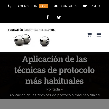
Saltar
+34 91 655 39 07
CONTACTA
CAMPUS
24hrs
al
contenido
Facebook
Twitter
Aplicación de las
técnicas de protocolo
más habituales
Portada
»
Aplicación de las técnicas de protocolo más habituales