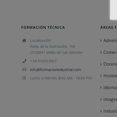
FORMACIÓN TÉCNICA
ÁREAS 
Admini
Localización
Avda. de la Ilustración, 106
Comerc
CP28891 Velilla de San Antonio
+34 916553907
Docenc
info@formacionindustrial.com
Hostel
Lunes a Viernes: 8:00 AM - 18:00 PM
Idioma
Imagen
Indust