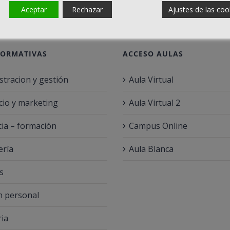
Aceptar
Rechazar
Ajustes de las coo
FORMATIVAS
ACCESO AULAS
stracion y gestión
Aula Virtual
io y marketing
Aula Virtual 2
ia – formación
Campus Online
ería
Aula Blanca
s
 personal
ria