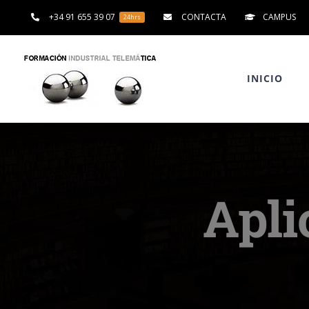
Saltar
+34 91 655 39 07
CONTACTA
CAMPUS
24hrs
al
contenido
INICIO
Apli