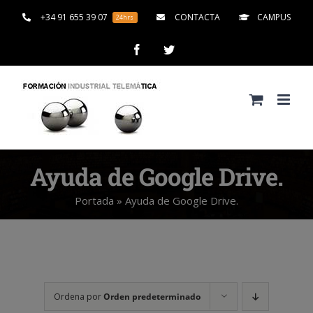
Saltar
+34 91 655 39 07
CONTACTA
CAMPUS
24hrs
al
contenido
Facebook
Twitter
Ayuda de Google Drive.
Portada
»
Ayuda de Google Drive.
Ordena por
Orden predeterminado