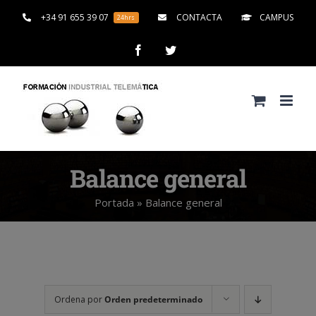
Saltar
+34 91 655 39 07
CONTACTA
CAMPUS
24hrs
al
contenido
Facebook
Twitter
Balance general
Portada
»
Balance general
Ordena por
Orden predeterminado