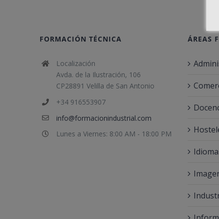
FORMACIÓN TÉCNICA
ÁREAS 
Admini
Localización
Avda. de la Ilustración, 106
Comerc
CP28891 Velilla de San Antonio
+34 916553907
Docenc
info@formacionindustrial.com
Hostel
Lunes a Viernes: 8:00 AM - 18:00 PM
Idioma
Imagen
Indust
Inform