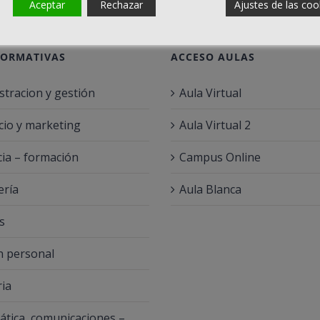
Aceptar
Rechazar
Ajustes de las coo
FORMATIVAS
ACCESO AULAS
stracion y gestión
Aula Virtual
io y marketing
Aula Virtual 2
ia – formación
Campus Online
ería
Aula Blanca
s
 personal
ria
ática, comunicaciones –