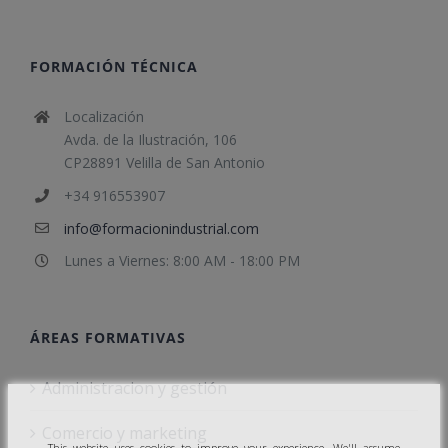
FORMACIÓN TÉCNICA
Localización
Avda. de la Ilustración, 106
CP28891 Velilla de San Antonio
+34 916553907
info@formacionindustrial.com
Lunes a Viernes: 8:00 AM - 18:00 PM
ÁREAS FORMATIVAS
Administracion y gestión
Comercio y marketing
This website uses cookies to improve your experience. We'll assume