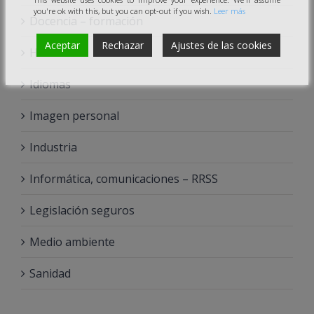
you're ok with this, but you can opt-out if you wish.
Leer más
Docencia – formación
Aceptar
Rechazar
Ajustes de las cookies
Hostelería
Idiomas
Imagen personal
Industria
Informática, comunicaciones – RRSS
Legislación seguros
Medio ambiente
Sanidad