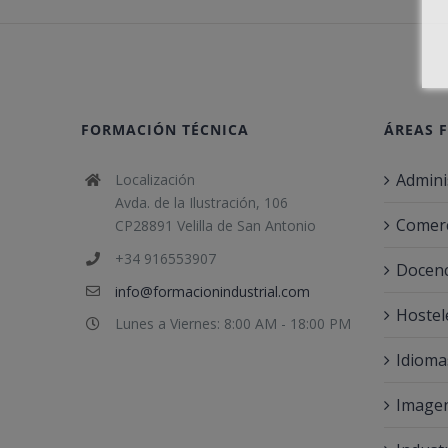
FORMACIÓN TÉCNICA
ÁREAS 
Admini
Localización
Avda. de la Ilustración, 106
Comerc
CP28891 Velilla de San Antonio
+34 916553907
Docenc
info@formacionindustrial.com
Hostel
Lunes a Viernes: 8:00 AM - 18:00 PM
Idioma
Imagen