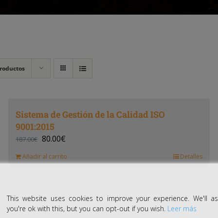
roductos
Sistema de Gestión de la Calidad ISO
9001:2015
80.00
€
187.00
€
Añadir al carrito
Detalles
This website uses cookies to improve your experience. We'll 
you're ok with this, but you can opt-out if you wish.
Leer más