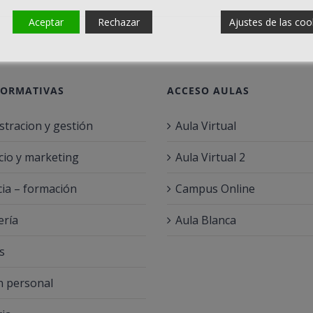
Aceptar
Rechazar
Ajustes de las coo
FORMATIVAS
ACCESO AULAS
stracion y gestión
Aula Virtual
io y marketing
Aula Virtual 2
ia – formación
Campus Online
ería
Aula Blanca
s
 personal