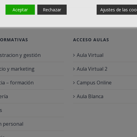
Aceptar
Rechazar
Ajustes de las coo
FORMATIVAS
ACCESO AULAS
stracion y gestión
Aula Virtual
io y marketing
Aula Virtual 2
ia – formación
Campus Online
ería
Aula Blanca
s
 personal