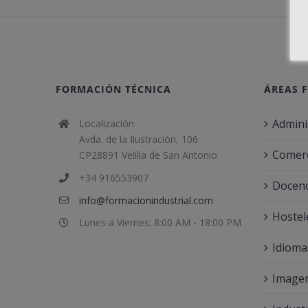
FORMACIÓN TÉCNICA
ÁREAS 
Admini
Localización
Avda. de la Ilustración, 106
Comerc
CP28891 Velilla de San Antonio
+34 916553907
Docenc
info@formacionindustrial.com
Hostel
Lunes a Viernes: 8:00 AM - 18:00 PM
Idioma
Imagen