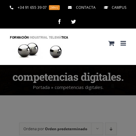
Saltar
+34 91 655 39 07
CONTACTA
CAMPUS
24hrs
al
contenido
Facebook
Twitter
competencias digitales.
Portada
»
competencias digitales.
Ordena por
Orden predeterminado