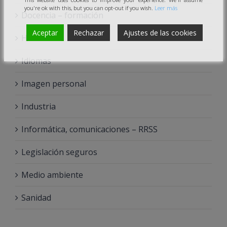
you're ok with this, but you can opt-out if you wish.
Leer más
Docencia – formación
Aceptar
Rechazar
Ajustes de las cookies
Hostelería
Idiomas
Imagen personal
Industria
Informática, comunicaciones – RRSS
Legislación seguros
Medio ambiente
Sanidad