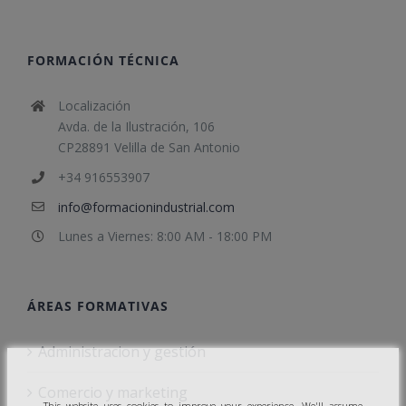
FORMACIÓN TÉCNICA
Localización
Avda. de la Ilustración, 106
CP28891 Velilla de San Antonio
+34 916553907
info@formacionindustrial.com
Lunes a Viernes: 8:00 AM - 18:00 PM
ÁREAS FORMATIVAS
Administracion y gestión
Comercio y marketing
This website uses cookies to improve your experience. We'll assume