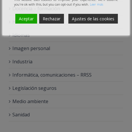
you're ok with this, but you can opt-out if you wish.
Leer más
Docencia – formación
Aceptar
Rechazar
Ajustes de las cookies
Hostelería
Idiomas
Imagen personal
Industria
Informática, comunicaciones – RRSS
Legislación seguros
Medio ambiente
Sanidad