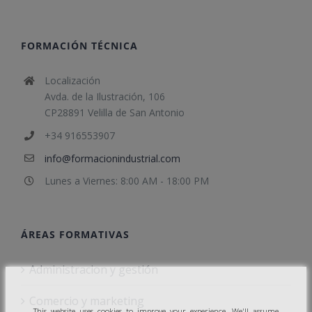
FORMACIÓN TÉCNICA
Localización
Avda. de la Ilustración, 106
CP28891 Velilla de San Antonio
+34 916553907
info@formacionindustrial.com
Lunes a Viernes: 8:00 AM - 18:00 PM
ÁREAS FORMATIVAS
Administracion y gestión
Comercio y marketing
This website uses cookies to improve your experience. We'll assume