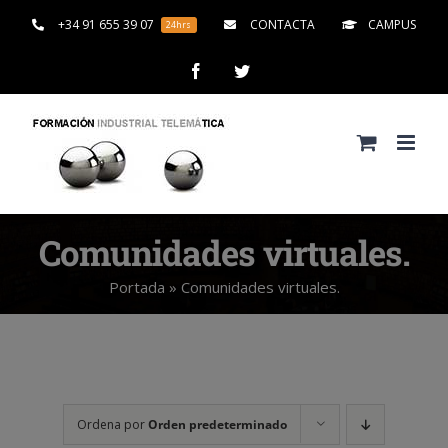
Saltar
+34 91 655 39 07
CONTACTA
CAMPUS
24hrs
al
contenido
Facebook
Twitter
Comunidades virtuales.
Portada
»
Comunidades virtuales.
Ordena por
Orden predeterminado