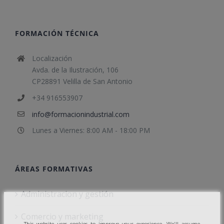
FORMACIÓN TÉCNICA
Localización
Avda. de la Ilustración, 106
CP28891 Velilla de San Antonio
+34 916553907
info@formacionindustrial.com
Lunes a Viernes: 8:00 AM - 18:00 PM
ÁREAS FORMATIVAS
Administracion y gestión
Comercio y marketing
This website uses cookies to improve your experience. We'll assume