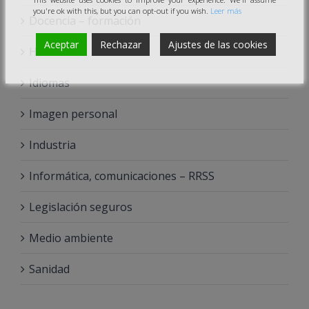
you're ok with this, but you can opt-out if you wish.
Leer más
Docencia – formación
Aceptar
Rechazar
Ajustes de las cookies
Hostelería
Idiomas
Imagen personal
Industria
Informática, comunicaciones – RRSS
Legislación seguros
Medio ambiente
Sanidad