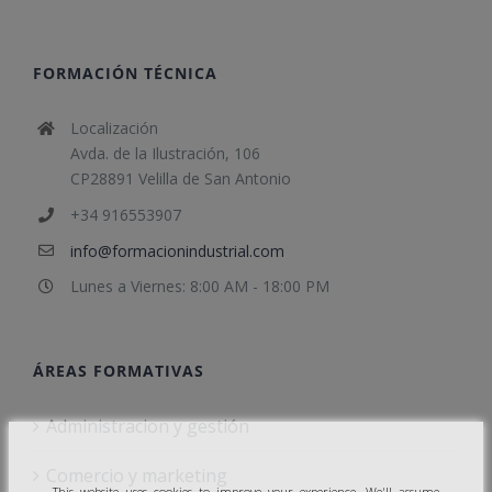
FORMACIÓN TÉCNICA
Localización
Avda. de la Ilustración, 106
CP28891 Velilla de San Antonio
+34 916553907
info@formacionindustrial.com
Lunes a Viernes: 8:00 AM - 18:00 PM
ÁREAS FORMATIVAS
Administracion y gestión
Comercio y marketing
This website uses cookies to improve your experience. We'll assume