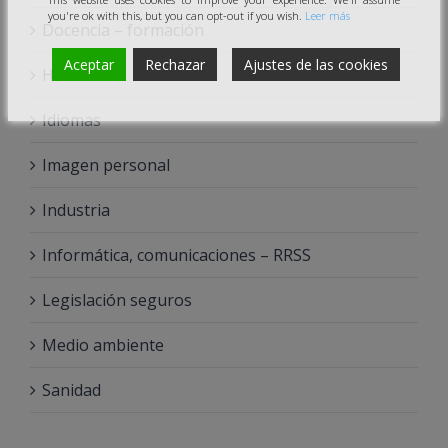
you're ok with this, but you can opt-out if you wish.
Leer más
Docencia – formación
Aceptar
Rechazar
Ajustes de las cookies
Hostelería
Idiomas
Imagen personal
Industria
Informática, comunicaciones – RRSS
Legislación seguros
Medio ambiente
Sanidad