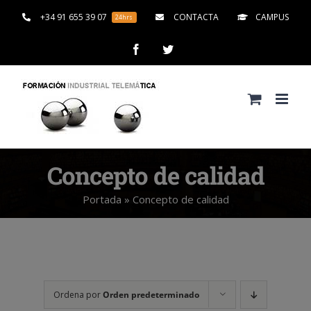
Saltar
+34 91 655 39 07
CONTACTA
CAMPUS
24hrs
al
contenido
Facebook
Twitter
Concepto de calidad
Portada
»
Concepto de calidad
Ordena por
Orden predeterminado