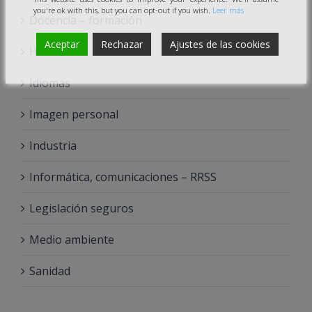
you're ok with this, but you can opt-out if you wish.
Leer más
Docencia – formación
Aceptar
Rechazar
Ajustes de las cookies
Hostelería
Idiomas
Imagen personal
Industria
Informática, comunicaciones – RRSS
Legislación seguros
Medio ambiente
Sanidad