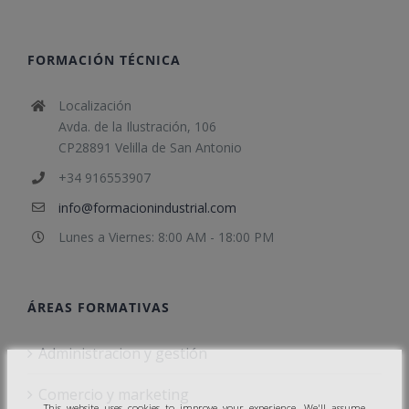
FORMACIÓN TÉCNICA
Localización
Avda. de la Ilustración, 106
CP28891 Velilla de San Antonio
+34 916553907
info@formacionindustrial.com
Lunes a Viernes: 8:00 AM - 18:00 PM
ÁREAS FORMATIVAS
Administracion y gestión
Comercio y marketing
This website uses cookies to improve your experience. We'll assume