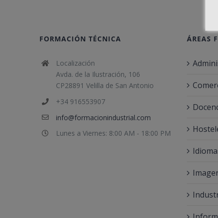
FORMACIÓN TÉCNICA
ÁREAS 
Admini
Localización
Avda. de la Ilustración, 106
Comerc
CP28891 Velilla de San Antonio
+34 916553907
Docenc
info@formacionindustrial.com
Hostel
Lunes a Viernes: 8:00 AM - 18:00 PM
Idioma
Imagen
Indust
Inform