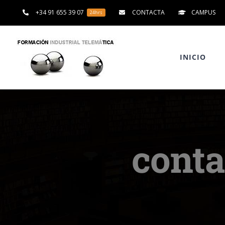
Saltar
+34 91 655 39 07
CONTACTA
CAMPUS
24hrs
al
contenido
INICIO
conta