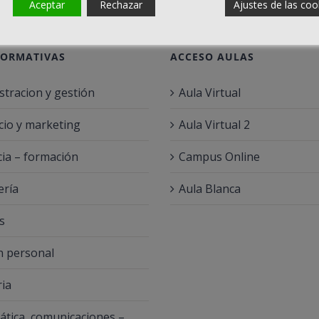
Aceptar
Rechazar
Ajustes de las coo
FORMATIVAS
ACCESO AULAS
stracion y gestión
Aula Virtual
io y marketing
Aula Virtual 2
ia – formación
Campus Online
ería
Aula Blanca
s
 personal
ria
ática, comunicaciones –