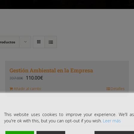
roductos
Gestión Ambiental en la Empresa
110.00
€
337.00
€
Añadir al carrito
Detalles
This website uses cookies to improve your experience. We'll 
you're ok with this, but you can opt-out if you wish.
Leer más