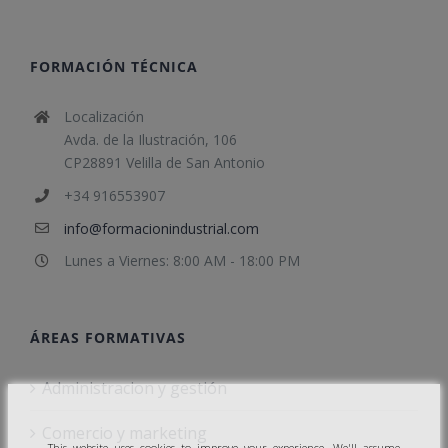
FORMACIÓN TÉCNICA
Localización
Avda. de la Ilustración, 106
CP28891 Velilla de San Antonio
+34 916553907
info@formacionindustrial.com
Lunes a Viernes: 8:00 AM - 18:00 PM
ÁREAS FORMATIVAS
Administracion y gestión
Comercio y marketing
This website uses cookies to improve your experience. We'll assume