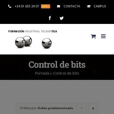
Saltar
+34 91 655 39 07
CONTACTA
CAMPUS
24hrs
al
contenido
Facebook
Twitter
Control de bits
Portada
»
Control de bits
Ordena por
Orden predeterminado