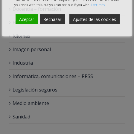
you're ok with this, but you can opt-out if you wish.
Leer más
Docencia – formación
Aceptar
Rechazar
Ajustes de las cookies
Hostelería
Idiomas
Imagen personal
Industria
Informática, comunicaciones – RRSS
Legislación seguros
Medio ambiente
Sanidad