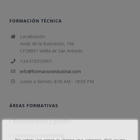
FORMACIÓN TÉCNICA
Localización
Avda. de la Ilustración, 106
CP28891 Velilla de San Antonio
+34 916553907
info@formacionindustrial.com
Lunes a Viernes: 8:00 AM - 18:00 PM
ÁREAS FORMATIVAS
Administracion y gestión
Comercio y marketing
This website uses cookies to improve your experience. We'll assume