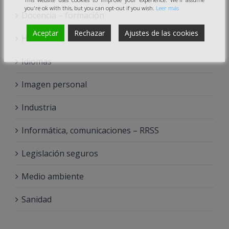
you're ok with this, but you can opt-out if you wish.
Leer más
Docencia – formación
Aceptar
Rechazar
Ajustes de las cookies
Hostelería
Idiomas
Imagen personal
Industria
Informática, comunicaciones – RRSS
Legislación seguros
Medio ambiente
Sanidad