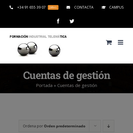
Saltar
+34 91 655 39 07
CONTACTA
CAMPUS
24hrs
al
contenido
Facebook
Twitter
Cuentas de gestión
Portada
»
Cuentas de gestión
Ordena por
Orden predeterminado