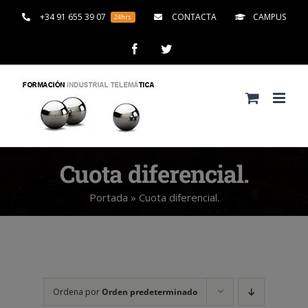
Saltar
+34 91 655 39 07
CONTACTA
CAMPUS
24hrs
al
contenido
Facebook
Twitter
Cuota diferencial.
Portada
»
Cuota diferencial.
Ordena por
Orden predeterminado