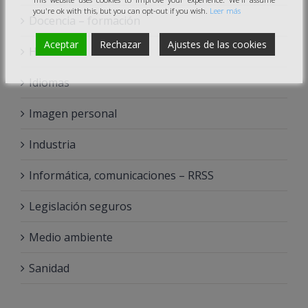
you're ok with this, but you can opt-out if you wish.
Leer más
Docencia – formación
Aceptar
Rechazar
Ajustes de las cookies
Hostelería
Idiomas
Imagen personal
Industria
Informática, comunicaciones – RRSS
Legislación seguros
Medio ambiente
Sanidad