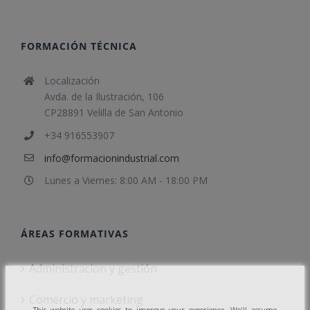
FORMACIÓN TÉCNICA
Localización
Avda. de la Ilustración, 106
CP28891 Velilla de San Antonio
+34 916553907
info@formacionindustrial.com
Lunes a Viernes: 8:00 AM - 18:00 PM
ÁREAS FORMATIVAS
Administracion y gestión
Comercio y marketing
This website uses cookies to improve your experience. We'll assume