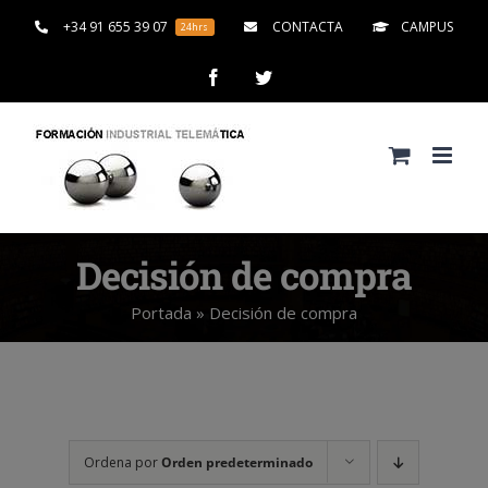
Saltar
+34 91 655 39 07
CONTACTA
CAMPUS
24hrs
al
contenido
Facebook
Twitter
Decisión de compra
Portada
»
Decisión de compra
Ordena por
Orden predeterminado