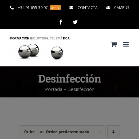
Saltar
+34 91 655 39 07
CONTACTA
CAMPUS
24hrs
al
contenido
Facebook
Twitter
Desinfección
Portada
»
Desinfección
Ordena por
Orden predeterminado