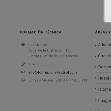
FORMACIÓN TÉCNICA
ÁREAS 
Admini
Localización
Avda. de la Ilustración, 106
Comerc
CP28891 Velilla de San Antonio
+34 916553907
Docenc
info@formacionindustrial.com
Hostel
Lunes a Viernes: 8:00 AM - 18:00 PM
Idioma
Imagen