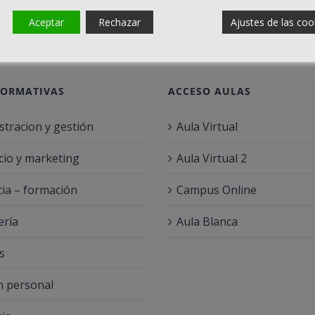
Aceptar
Rechazar
Ajustes de las coo
FORMATIVAS
ACCESO AULAS
stracion y gestión
Aula Virtual
io y marketing
Aula Virtual 2
ia – formación
Campus Online
ería
Aula Blanca
s
 personal