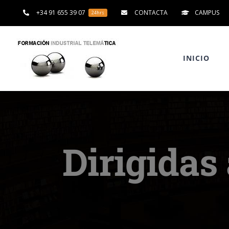
Saltar
+34 91 655 39 07
CONTACTA
CAMPUS
24hrs
al
contenido
INICIO
Dirigidas 