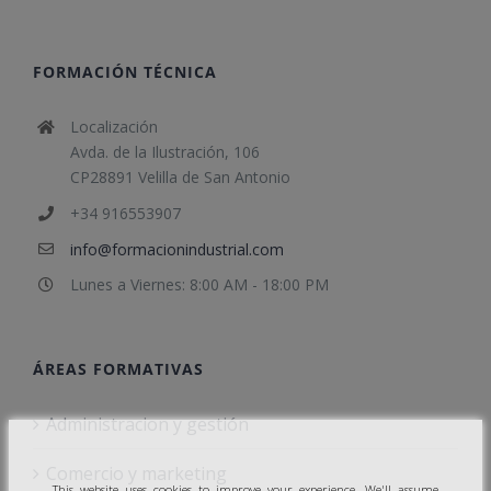
FORMACIÓN TÉCNICA
Localización
Avda. de la Ilustración, 106
CP28891 Velilla de San Antonio
+34 916553907
info@formacionindustrial.com
Lunes a Viernes: 8:00 AM - 18:00 PM
ÁREAS FORMATIVAS
Administracion y gestión
Comercio y marketing
This website uses cookies to improve your experience. We'll assume