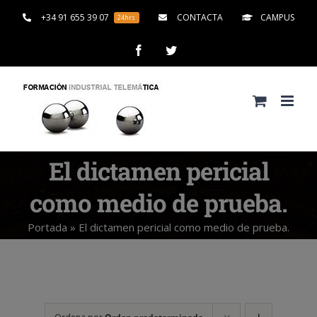
Saltar
+34 91 655 39 07
CONTACTA
CAMPUS
24hrs
al
contenido
Facebook
Twitter
El dictamen pericial
como medio de prueba.
Portada
»
El dictamen pericial como medio de prueba.