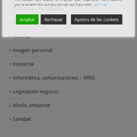
you're ok with this, but you can opt-out if you wish.
Leer más
Docencia – formación
Aceptar
Rechazar
Ajustes de las cookies
Hostelería
Idiomas
Imagen personal
Industria
Informática, comunicaciones – RRSS
Legislación seguros
Medio ambiente
Sanidad