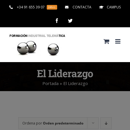
Saltar
+34 91 655 39 07
CONTACTA
CAMPUS
24hrs
al
contenido
Facebook
Twitter
El Liderazgo
Portada
»
El Liderazgo
Ordena por
Orden predeterminado