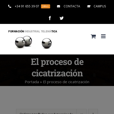
Saltar
+34 91 655 39 07
CONTACTA
CAMPUS
24hrs
al
contenido
Facebook
Twitter
El proceso de
cicatrización
Portada
»
El proceso de cicatrización