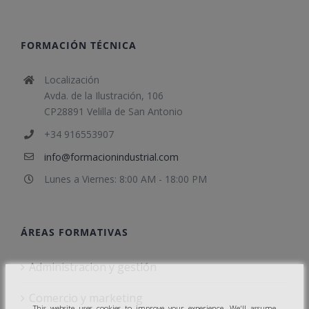
FORMACIÓN TÉCNICA
Localización
Avda. de la Ilustración, 106
CP28891 Velilla de San Antonio
+34 916553907
info@formacionindustrial.com
Lunes a Viernes: 8:00 AM - 18:00 PM
ÁREAS FORMATIVAS
Administracion y gestión
Comercio y marketing
This website uses cookies to improve your experience. We'll assume