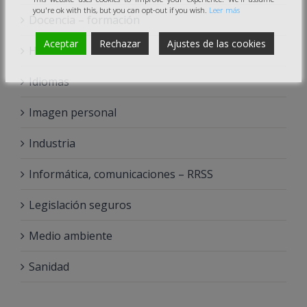
you're ok with this, but you can opt-out if you wish.
Leer más
Docencia – formación
Aceptar
Rechazar
Ajustes de las cookies
Hostelería
Idiomas
Imagen personal
Industria
Informática, comunicaciones – RRSS
Legislación seguros
Medio ambiente
Sanidad