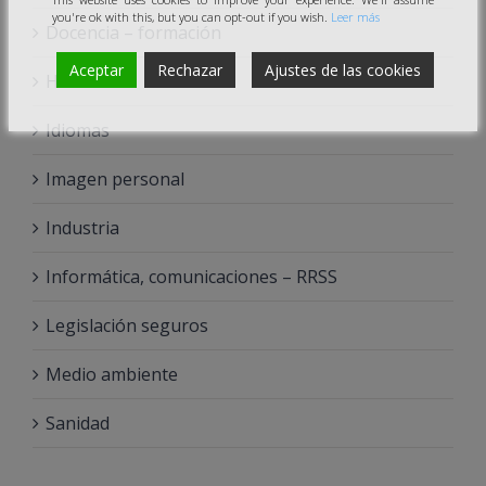
you're ok with this, but you can opt-out if you wish.
Leer más
Docencia – formación
Aceptar
Rechazar
Ajustes de las cookies
Hostelería
Idiomas
Imagen personal
Industria
Informática, comunicaciones – RRSS
Legislación seguros
Medio ambiente
Sanidad