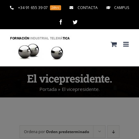
Saltar
+34 91 655 39 07
CONTACTA
CAMPUS
24hrs
al
contenido
Facebook
Twitter
El vicepresidente.
Portada
»
El vicepresidente.
Ordena por
Orden predeterminado