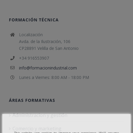
FORMACIÓN TÉCNICA
Localización
Avda. de la Ilustración, 106
CP28891 Velilla de San Antonio
+34 916553907
info@formacionindustrial.com
Lunes a Viernes: 8:00 AM - 18:00 PM
ÁREAS FORMATIVAS
Administracion y gestión
Comercio y marketing
This website uses cookies to improve your experience. We'll assume