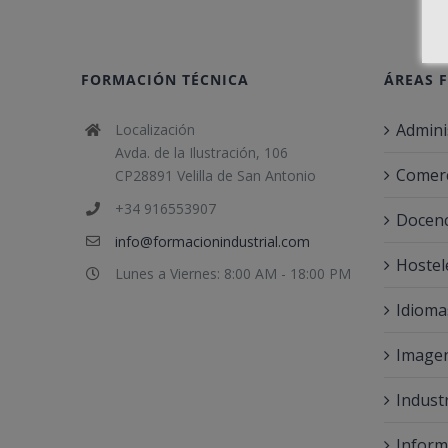
FORMACIÓN TÉCNICA
ÁREAS 
Admini
Localización
Avda. de la Ilustración, 106
Comerc
CP28891 Velilla de San Antonio
+34 916553907
Docenc
info@formacionindustrial.com
Hostel
Lunes a Viernes: 8:00 AM - 18:00 PM
Idioma
Imagen
Indust
Inform