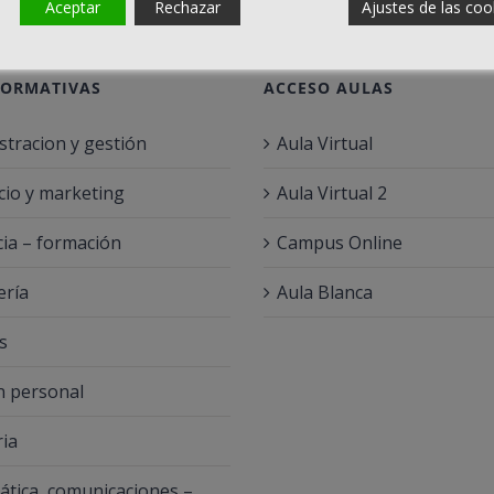
Aceptar
Rechazar
Ajustes de las coo
FORMATIVAS
ACCESO AULAS
stracion y gestión
Aula Virtual
io y marketing
Aula Virtual 2
ia – formación
Campus Online
ería
Aula Blanca
s
 personal
ria
ática, comunicaciones –