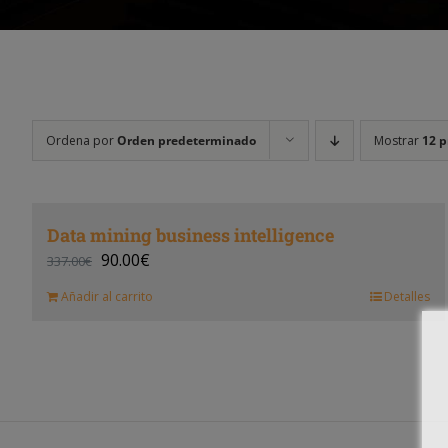
Ordena por
Orden predeterminado
Mostrar
12 p
Data mining business intelligence
90.00
€
337.00
€
Añadir al carrito
Detalles