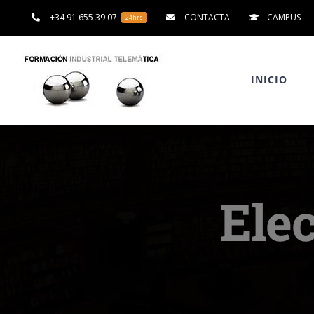
Saltar
+34 91 655 39 07
CONTACTA
CAMPUS
24hrs
al
contenido
INICIO
Elec