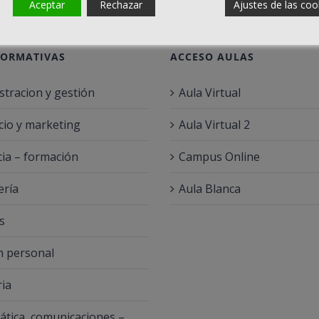
Aceptar
Rechazar
Ajustes de las coo
FORMATIVAS
ACCESO AULAS
stracion y gestión
Aula Virtual
io y marketing
Aula Virtual 2
ia – formación
Campus Online
ería
Aula Blanca
s
 personal
ria
ática, comunicaciones –