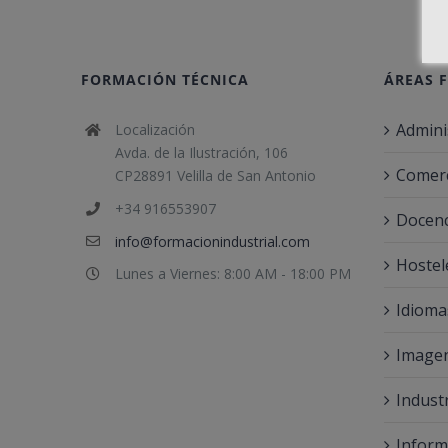
FORMACIÓN TÉCNICA
ÁREAS 
Admini
Localización
Avda. de la Ilustración, 106
Comerc
CP28891 Velilla de San Antonio
+34 916553907
Docenc
info@formacionindustrial.com
Hostel
Lunes a Viernes: 8:00 AM - 18:00 PM
Idioma
Imagen
Indust
Inform