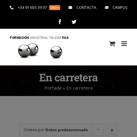
Saltar
+34 91 655 39 07
CONTACTA
CAMPUS
24hrs
al
contenido
Facebook
Twitter
En carretera
Portada
»
En carretera
Ordena por
Orden predeterminado