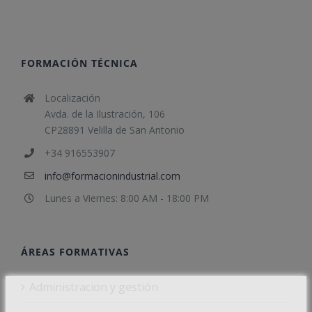
FORMACIÓN TÉCNICA
Localización
Avda. de la Ilustración, 106
CP28891 Velilla de San Antonio
+34 916553907
info@formacionindustrial.com
Lunes a Viernes: 8:00 AM - 18:00 PM
ÁREAS FORMATIVAS
Administracion y gestión