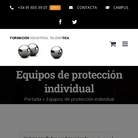
Saltar
+34 91 655 39 07
CONTACTA
CAMPUS
24hrs
al
contenido
Facebook
Twitter
Equipos de protección
individual
Portada
»
Equipos de protección individual