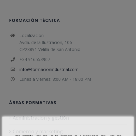
FORMACIÓN TÉCNICA
Localización
Avda. de la Ilustración, 106
CP28891 Velilla de San Antonio
+34 916553907
info@formacionindustrial.com
Lunes a Viernes: 8:00 AM - 18:00 PM
ÁREAS FORMATIVAS
Administracion y gestión
Comercio y marketing
This website uses cookies to improve your experience. We'll assume