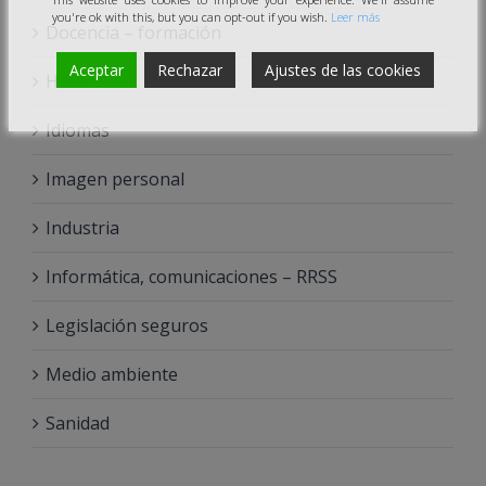
you're ok with this, but you can opt-out if you wish.
Leer más
Docencia – formación
Aceptar
Rechazar
Ajustes de las cookies
Hostelería
Idiomas
Imagen personal
Industria
Informática, comunicaciones – RRSS
Legislación seguros
Medio ambiente
Sanidad