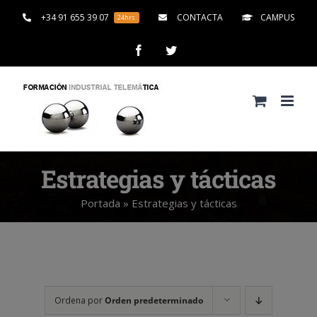
Saltar
+34 91 655 39 07
CONTACTA
CAMPUS
24hrs
al
contenido
Facebook
Twitter
Estrategias y tácticas
Portada
»
Estrategias y tácticas
Ordena por
Orden predeterminado