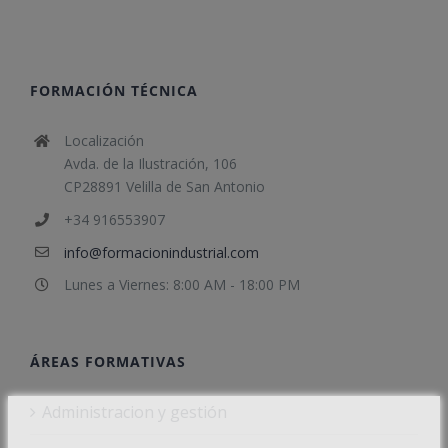
FORMACIÓN TÉCNICA
Localización
Avda. de la Ilustración, 106
CP28891 Velilla de San Antonio
+34 916553907
info@formacionindustrial.com
Lunes a Viernes: 8:00 AM - 18:00 PM
ÁREAS FORMATIVAS
Administracion y gestión