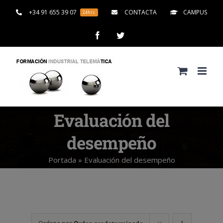
Saltar
+34 91 655 39 07
CONTACTA
CAMPUS
24hrs
al
contenido
Facebook
Twitter
Evaluación del
desempeño
Portada
»
Evaluación del desempeño