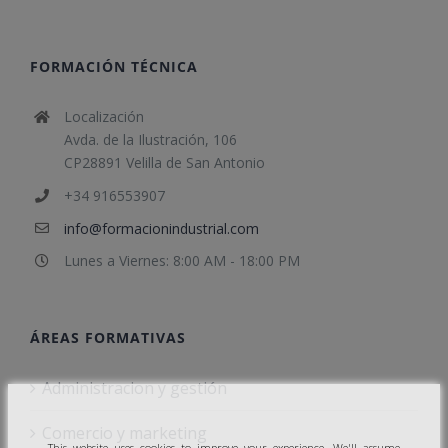
FORMACIÓN TÉCNICA
Localización
Avda. de la Ilustración, 106
CP28891 Velilla de San Antonio
+34 916553907
info@formacionindustrial.com
Lunes a Viernes: 8:00 AM - 18:00 PM
ÁREAS FORMATIVAS
Administracion y gestión
Comercio y marketing
This website uses cookies to improve your experience. We'll assume