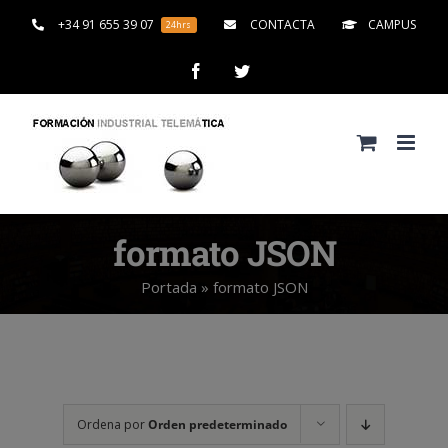
Saltar
+34 91 655 39 07
CONTACTA
CAMPUS
24hrs
al
contenido
Facebook
Twitter
formato JSON
Portada
»
formato JSON
Ordena por
Orden predeterminado