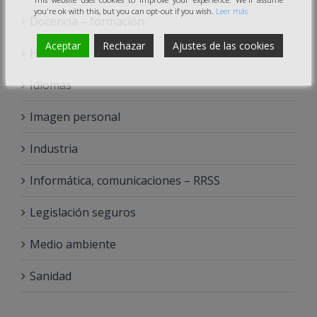
you're ok with this, but you can opt-out if you wish.
Leer más
Docencia – formación
Aceptar
Rechazar
Ajustes de las cookies
Hostelería
Idiomas
Imagen personal
Industria
Informática, comunicaciones – RRSS
Legislación seguros
Medio ambiente
Sanidad