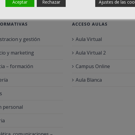
Aceptar
Rechazar
Ajustes de las coo
FORMATIVAS
ACCESO AULAS
stracion y gestión
Aula Virtual
io y marketing
Aula Virtual 2
ia – formación
Campus Online
ería
Aula Blanca
s
 personal
ria
ática, comunicaciones –