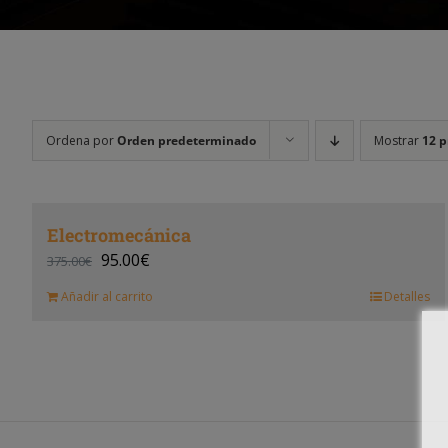
Ordena por
Orden predeterminado
Mostrar
12 p
Electromecánica
95.00
€
375.00
€
Añadir al carrito
Detalles