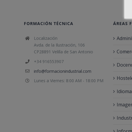
FORMACIÓN TÉCNICA
ÁREAS 
Admini
Localización
Avda. de la Ilustración, 106
Comerc
CP28891 Velilla de San Antonio
+34 916553907
Docenc
info@formacionindustrial.com
Hostel
Lunes a Viernes: 8:00 AM - 18:00 PM
Idioma
Imagen
Indust
Inform