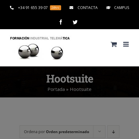
Saltar
+34 91 655 39 07
CONTACTA
CAMPUS
24hrs
al
contenido
Facebook
Twitter
Hootsuite
Portada
»
Hootsuite
Ordena por
Orden predeterminado