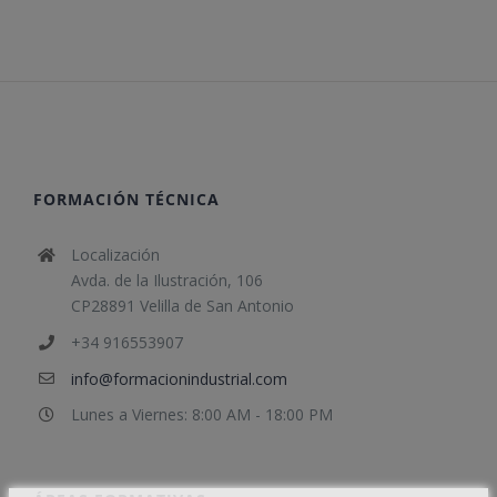
FORMACIÓN TÉCNICA
Localización
Avda. de la Ilustración, 106
CP28891 Velilla de San Antonio
+34 916553907
info@formacionindustrial.com
Lunes a Viernes: 8:00 AM - 18:00 PM