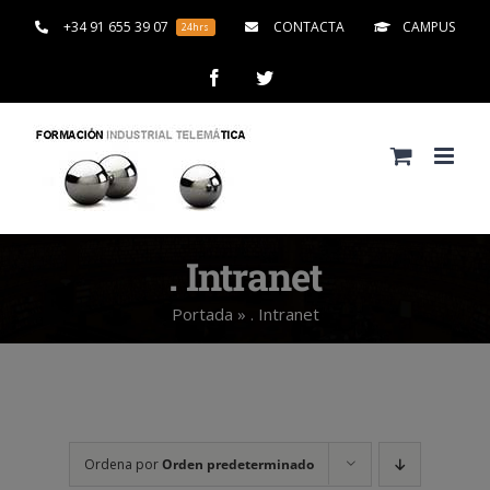
Saltar
+34 91 655 39 07
CONTACTA
CAMPUS
24hrs
al
contenido
Facebook
Twitter
. Intranet
Portada
»
. Intranet
Ordena por
Orden predeterminado