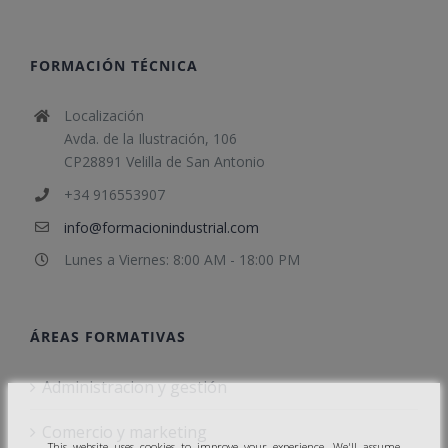
FORMACIÓN TÉCNICA
Localización
Avda. de la Ilustración, 106
CP28891 Velilla de San Antonio
+34 916553907
info@formacionindustrial.com
Lunes a Viernes: 8:00 AM - 18:00 PM
ÁREAS FORMATIVAS
Administracion y gestión
Comercio y marketing
This website uses cookies to improve your experience. We'll assume