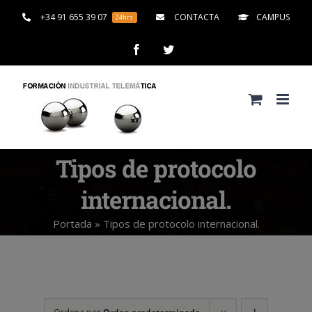
Saltar
+34 91 655 39 07
CONTACTA
CAMPUS
24hrs
al
contenido
Facebook
Twitter
Tipos de protocolo
internacional.
Portada
»
Tipos de protocolo internacional.