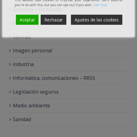
you're ok with this, but you can opt-out if you wish.
Leer más
Docencia – formación
Aceptar
Rechazar
Ajustes de las cookies
Hostelería
Idiomas
Imagen personal
Industria
Informática, comunicaciones – RRSS
Legislación seguros
Medio ambiente
Sanidad