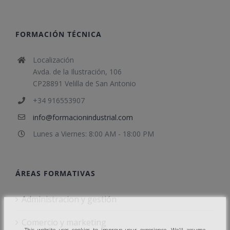
FORMACIÓN TÉCNICA
Localización
Avda. de la Ilustración, 106
CP28891 Velilla de San Antonio
+34 916553907
info@formacionindustrial.com
Lunes a Viernes: 8:00 AM - 18:00 PM
ÁREAS FORMATIVAS
Administracion y gestión
Comercio y marketing
This website uses cookies to improve your experience. We'll assume