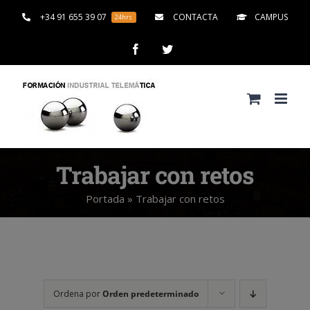
Saltar
+34 91 655 39 07
CONTACTA
CAMPUS
24hrs
al
contenido
Facebook
Twitter
Trabajar con retos
Portada
»
Trabajar con retos
Ordena por
Orden predeterminado