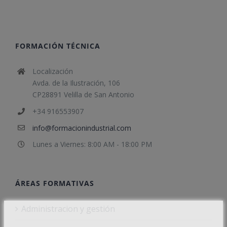
FORMACIÓN TÉCNICA
Localización
Avda. de la Ilustración, 106
CP28891 Velilla de San Antonio
+34 916553907
info@formacionindustrial.com
Lunes a Viernes: 8:00 AM - 18:00 PM
ÁREAS FORMATIVAS
Administracion y gestión