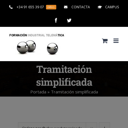
Saltar
+34 91 655 39 07
CONTACTA
CAMPUS
24hrs
al
contenido
Facebook
Twitter
Tramitación
simplificada
Portada
»
Tramitación simplificada